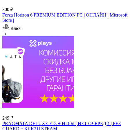
300 ₽
Forza Horizon 6 PREMIUM EDITION PC | ОНЛАЙН | Microsoft
Store |
Ключ
5
249 ₽
PRAGMATA DELUXE ED. + ИГРЫ | НЕТ ОЧЕРЕДИ | БЕЗ
GUARD + КЛЮЧ | STEAM