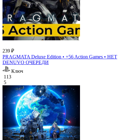
239 ₽
PRAGMATA Deluxe Edition • +56 Action Games • НЕТ
DENUVO ОЧЕРЕДИ
Ключ
113
5