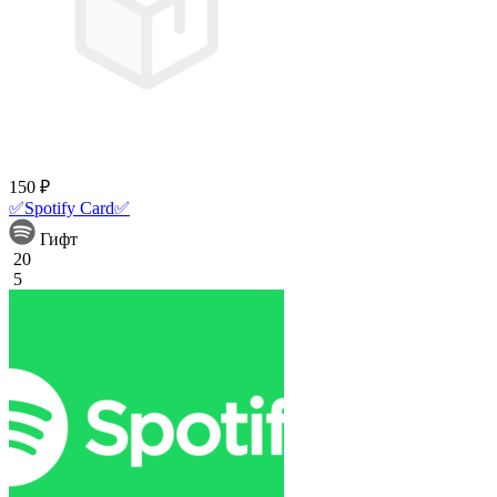
150 ₽
✅Spotify Card✅
Гифт
20
5