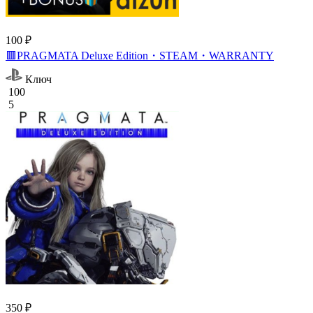
100 ₽
🟥PRAGMATA Deluxe Edition・STEAM・WARRANTY
Ключ
100
5
350 ₽