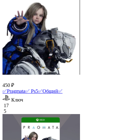
450 ₽
✅Pragmata✅ Ps5✅Общий✅
Ключ
17
5