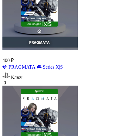
400 ₽
💎 PRAGMATA 🎮 Series X|S
Ключ
0