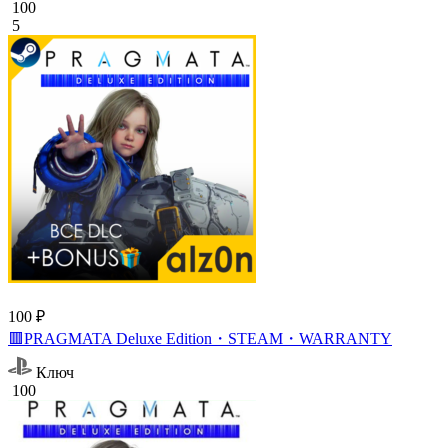
100
5
100 ₽
🟥PRAGMATA Deluxe Edition・STEAM・WARRANTY
Ключ
100