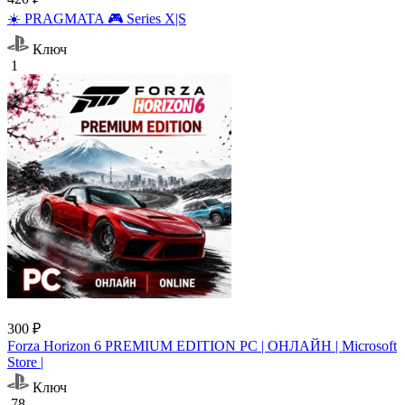
☀️ PRAGMATA 🎮 Series X|S
Ключ
1
300 ₽
Forza Horizon 6 PREMIUM EDITION PC | ОНЛАЙН | Microsoft
Store |
Ключ
78