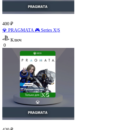
400 ₽
💎 PRAGMATA 🎮 Series X|S
Ключ
0
420 ₽