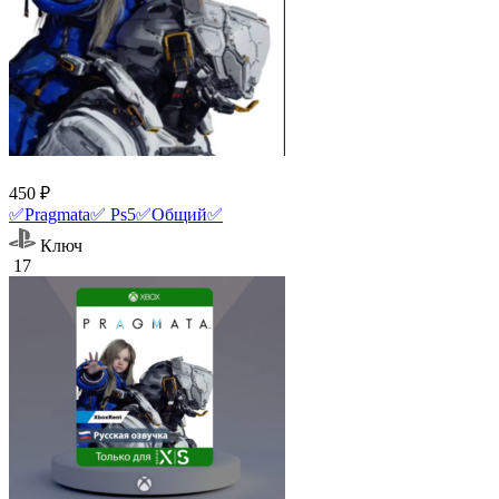
450 ₽
✅Pragmata✅ Ps5✅Общий✅
Ключ
17