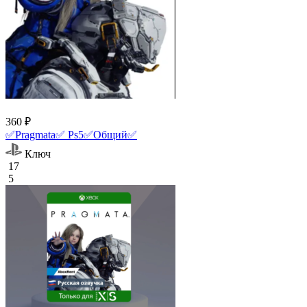
360 ₽
✅Pragmata✅ Ps5✅Общий✅
Ключ
17
5