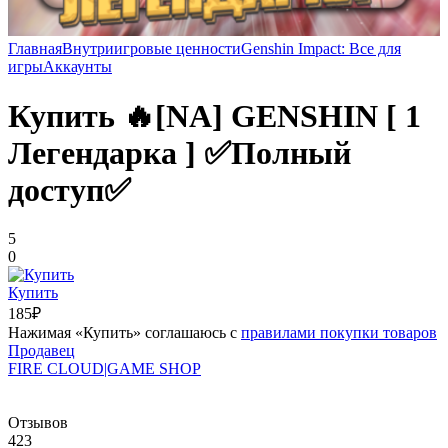
Главная
Внутриигровые ценности
Genshin Impact: Все для
игры
Аккаунты
Купить 🔥[NA] GENSHIN [ 1
Легендарка ] ✅Полный
доступ✅
5
0
Купить
185₽
Нажимая «Купить» соглашаюсь с
правилами покупки товаров
Продавец
FIRE CLOUD|GAME SHOP
Отзывов
423