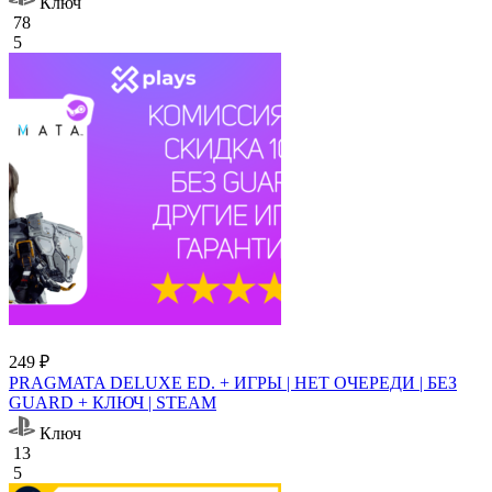
Ключ
78
5
249 ₽
PRAGMATA DELUXE ED. + ИГРЫ | НЕТ ОЧЕРЕДИ | БЕЗ
GUARD + КЛЮЧ | STEAM
Ключ
13
5