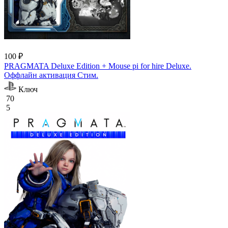
100 ₽
PRAGMATA Deluxe Edition + Mouse pi for hire Deluxe.
Оффлайн активация Cтим.
Ключ
70
5