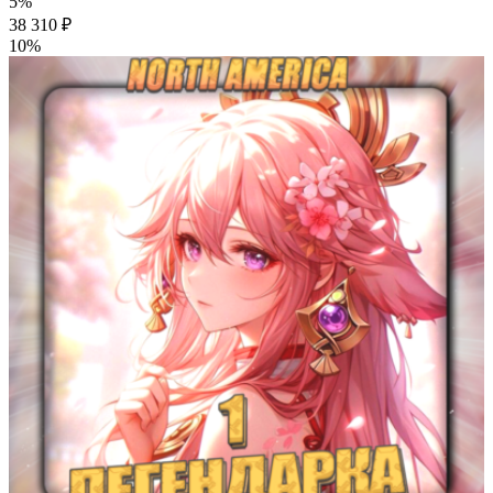
5%
38 310 ₽
10%