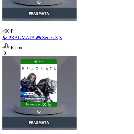
400 ₽
💎 PRAGMATA 🎮 Series X|S
Ключ
0