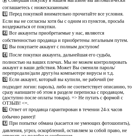
💰 Совершая покупку в нашем магазине вы автоматически
соглашаетесь с нижесказанным:
1️⃣ Перед покупкой внимательно прочитайте все условия.
Если вы не согласны хотя бы с одним из пунктов, просьба
воздержаться от покупки.
2️⃣ Все аккаунты приобретаемые у нас, являются
собственностью продавца и приобретены легальным путем.
3️⃣ Вы покупаете аккаунт с полным доступом!
4️⃣ После покупки аккаунта, дальнейшая его судьба,
полностью на ваших плечах. Мы не можем контролировать
аккаунт и ваши действия. Может Вы сменили пароль/
перепродали/дали другу/на компьютере вирусы и т.д.
5️⃣ Если аккаунт, который вы купили, не рабочий (не
подходит логин: пароль), либо не соответствует описанию, то
сразу напишите об этом в разделе переписка с продавцом,
(доступно после оплаты товара). => Не путать с формой с
ОТЗЫВ! <=.
6️⃣ Ответ от продавца гарантирован в течении 24-х часов
(обычно ранее)!
7️⃣ При попытке обмана (касается не умеющих фотошопить),
давления, угроз, оскорблений, оставляем за собой право, не
отвечать на подобные сообщения.