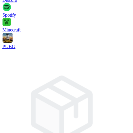
Discord
Spotify
Minecraft
PUBG