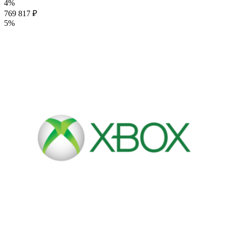
4%
769 817 ₽
5%