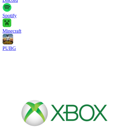
Discord
Spotify
Minecraft
PUBG