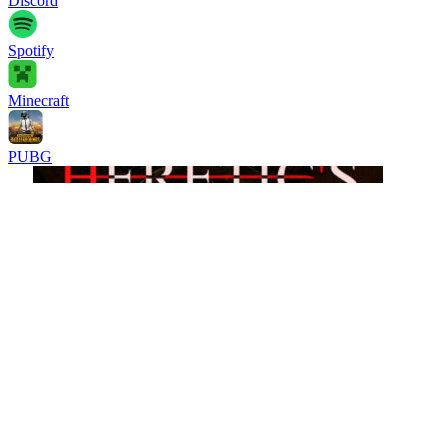
Discord
Spotify
Minecraft
PUBG