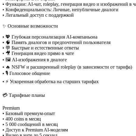
• Функции: AI-чат, roleplay, генерация видео и изображений в ч
• Конфиденциальность: Личные, непубличные диалоги
• Легальный доступ с поддержкой
✨ Основные возможности
• 💖 Глубокая персонализация AI-компаньона
• 🧠 Память диалогов и предпочтений пользователя
• 💬 Быстрые и естественные ответы
• 🎥 Генерация видео прямо в чате
• 🖼️ AI-изображения в диалоге
• 🔥 NSFW и расширенный roleplay (в зависимости от тарифа)
• 🎙️ Голосовое общение
• ⚡ Ускоренная обработка на старших тарифах
💳 Тарифные планы
Premium
• Базовый премиум-опыт
• 400 coins в месяц
• 5 000 сообщений в месяц
• Доступ к Premium AI-моделям
• Видео в чате до 5 секунд