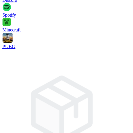
Discord
Spotify
Minecraft
PUBG