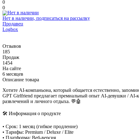
0
0
Нет в наличии, подписаться на рассылку
Продавец
Logbox
Отзывов
185
Продаж
1454
На сайте
6 месяцев
Описание товара
Хотите AI-компаньона, который общается естественно, запомин
GPT Girlfriend предлагает премиальный опыт AI-девушки / AI-
развлечений и личного отдыха. 💬🤖
🛠 Информация о продукте
• Срок: 1 месяц (гибкое продление)
• Тарифы: Premium / Deluxe / Elite
• Платформа: Веб-версия