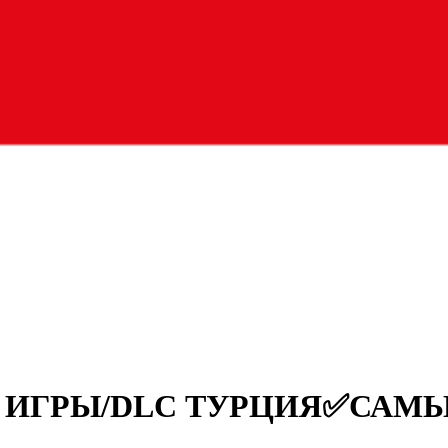
eam ИГРЫ/DLC ТУРЦИЯ✅СА