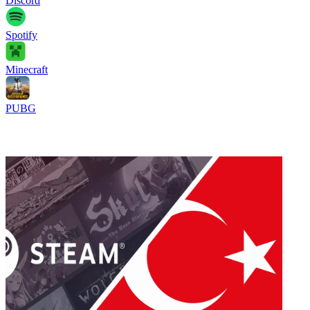
Discord
Spotify
Minecraft
PUBG