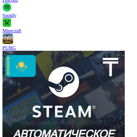
Discord
Spotify
Minecraft
PUBG