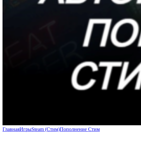
Главная
Игры
Steam (Стим)
Пополнение Стим