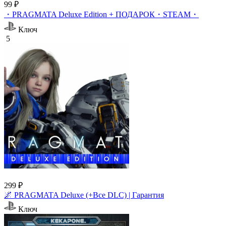
99 ₽
・PRAGMATA Deluxe Edition + ПОДАРОК・STEAM・
Ключ
5
299 ₽
🌌 PRAGMATA Deluxe (+Все DLC) | Гарантия
Ключ