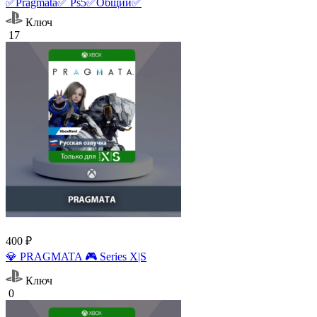
✅Pragmata✅ Ps5✅Общий✅
Ключ
17
400 ₽
💎 PRAGMATA 🎮 Series X|S
Ключ
0