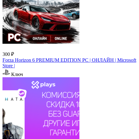
300 ₽
Forza Horizon 6 PREMIUM EDITION PC | ОНЛАЙН | Microsoft
Store |
Ключ