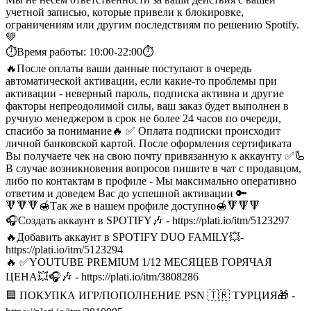
учетной записью, которые привели к блокировке,
ограничениям или другим последствиям по решению Spotify.
💚
⏱️Время работы: 10:00-22:00⏱️
🔥После оплаты ваши данные поступают в очередь
автоматической активации, если какие-то проблемы при
активации - неверный пароль, подписка активна и другие
факторы непреодолимой силы, ваш заказ будет выполнен в
ручную менеджером в срок не более 24 часов по очереди,
спасибо за понимание🔥
✅ Оплата подписки происходит
личной банковской картой. После оформления сертификата
Вы получаете чек на свою почту привязанную к аккаунту ✅
🦾
В случае возникновения вопросов пишите в чат с продавцом,
либо по контактам в профиле - Мы максимально оперативно
ответим и доведем Вас до успешной активации 🔑
🔻🔻🔻🍯Так же в нашем профиле доступно🍯🔻🔻🔻
🎧Создать аккаунт в SPOTIFY🎶 - https://plati.io/itm/5123297
🔥Добавить аккаунт в SPOTIFY DUO FAMILY💥-
https://plati.io/itm/5123294
🔥 ✅YOUTUBE PREMIUM 1/12 МЕСЯЦЕВ ГОРЯЧАЯ
ЦЕНА💥🎧🎶 - https://plati.io/itm/3808286
🟦 ПОКУПКА ИГР/ПОПОЛНЕНИЕ PSN 🇹🇷 ТУРЦИЯ🎁 -