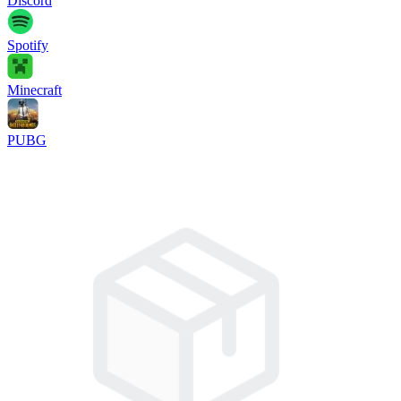
Discord
Spotify
Minecraft
PUBG