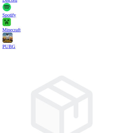
Discord
Spotify
Minecraft
PUBG