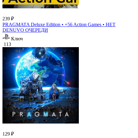
239 ₽
PRAGMATA Deluxe Edition • +56 Action Games • НЕТ
DENUVO ОЧЕРЕДИ
Ключ
113
129 ₽