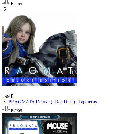
Ключ
5
299 ₽
🌌 PRAGMATA Deluxe (+Все DLC) | Гарантия
Ключ