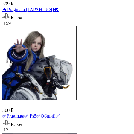
399 ₽
🔥Pragmata [ГАРАНТИЯ]🎁
Ключ
159
360 ₽
✅Pragmata✅ Ps5✅Общий✅
Ключ
17