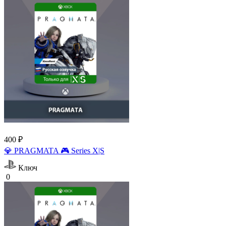
400 ₽
💎 PRAGMATA 🎮 Series X|S
Ключ
0