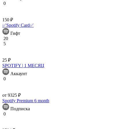
0
150 ₽
✅Spotify Card✅
Гифт
20
5
25 ₽
SPOTIFY | 1 МЕСЯЦ
Аккаунт
0
от 9325 ₽
Spotify Premium 6 month
Подписка
0