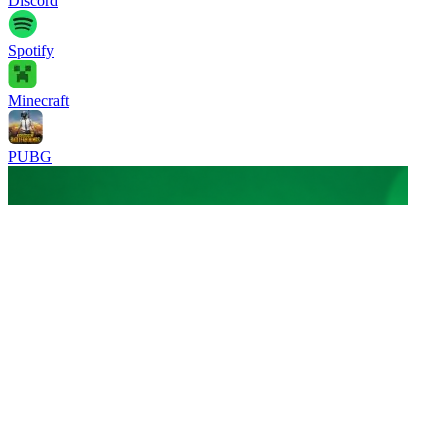
Discord
Spotify
Minecraft
PUBG