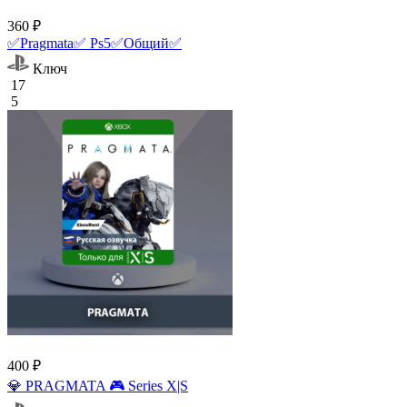
360 ₽
✅Pragmata✅ Ps5✅Общий✅
Ключ
17
5
400 ₽
💎 PRAGMATA 🎮 Series X|S