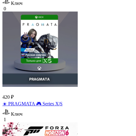
Ключ
0
420 ₽
☀️ PRAGMATA 🎮 Series X|S
Ключ
1