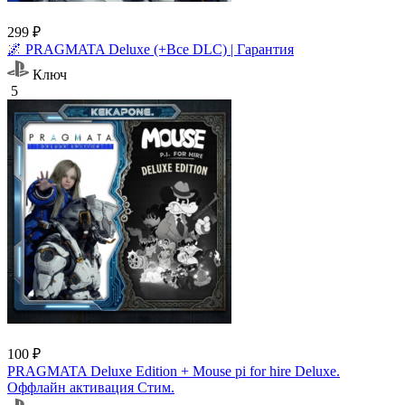
299 ₽
🌌 PRAGMATA Deluxe (+Все DLC) | Гарантия
Ключ
5
100 ₽
PRAGMATA Deluxe Edition + Mouse pi for hire Deluxe.
Оффлайн активация Cтим.