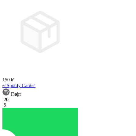
150 ₽
✅Spotify Card✅
Гифт
20
5