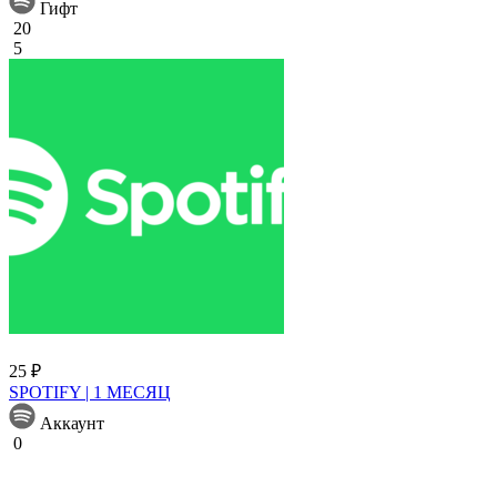
Гифт
20
5
25 ₽
SPOTIFY | 1 МЕСЯЦ
Аккаунт
0