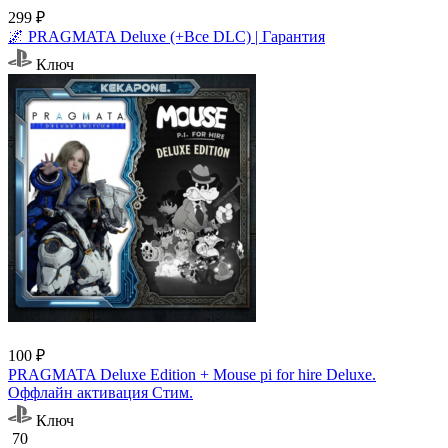
299 ₽
🌌 PRAGMATA Deluxe (+Все DLC) | Гарантия
Ключ
100 ₽
PRAGMATA Deluxe Edition + Mouse pi for hire Deluxe.
Оффлайн активация Cтим.
Ключ
70