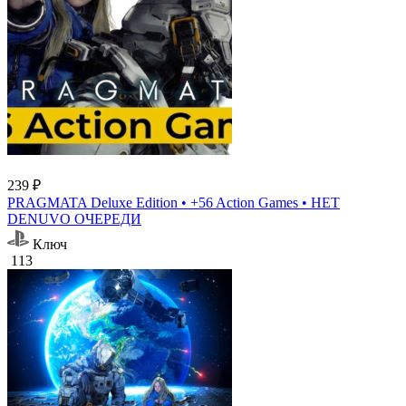
239 ₽
PRAGMATA Deluxe Edition • +56 Action Games • НЕТ
DENUVO ОЧЕРЕДИ
Ключ
113