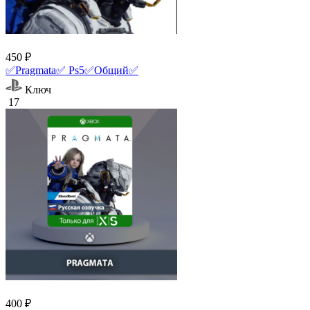
450 ₽
✅Pragmata✅ Ps5✅Общий✅
Ключ
17
400 ₽