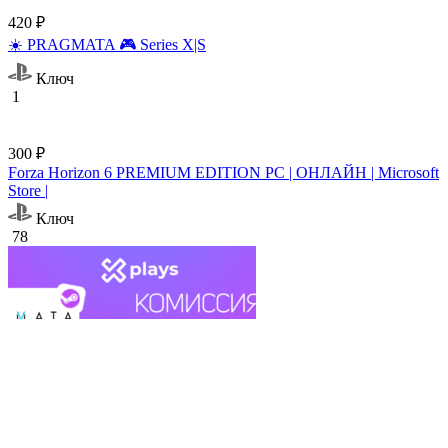
420 ₽
☀️ PRAGMATA 🎮 Series X|S
Ключ
1
300 ₽
Forza Horizon 6 PREMIUM EDITION PC | ОНЛАЙН | Microsoft
Store |
Ключ
78