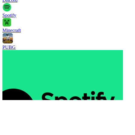
Discord
Spotify
Minecraft
PUBG