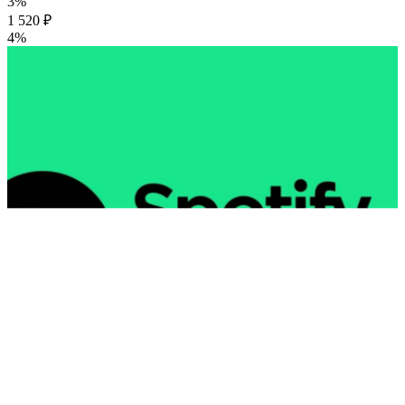
3%
1 520 ₽
4%