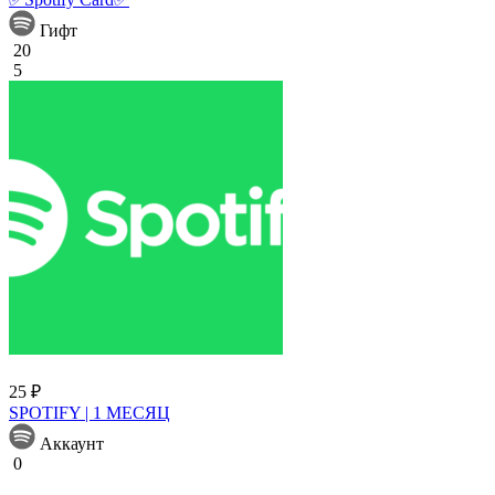
Гифт
20
5
25 ₽
SPOTIFY | 1 МЕСЯЦ
Аккаунт
0