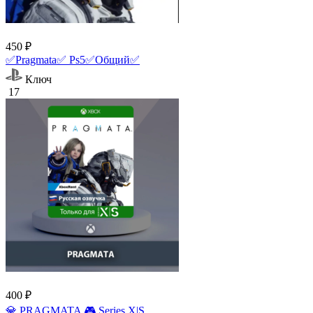
450 ₽
✅Pragmata✅ Ps5✅Общий✅
Ключ
17
400 ₽
💎 PRAGMATA 🎮 Series X|S