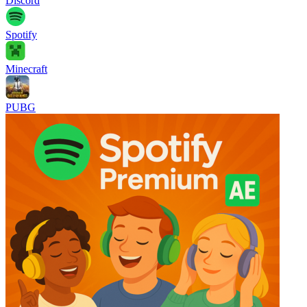
Discord
Spotify
Minecraft
PUBG