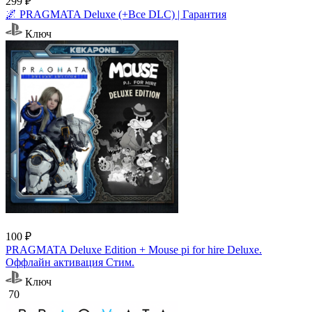
299 ₽
🌌 PRAGMATA Deluxe (+Все DLC) | Гарантия
Ключ
100 ₽
PRAGMATA Deluxe Edition + Mouse pi for hire Deluxe.
Оффлайн активация Cтим.
Ключ
70