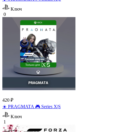
Ключ
0
420 ₽
☀️ PRAGMATA 🎮 Series X|S
Ключ
1