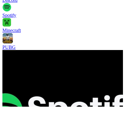
Discord
Spotify
Minecraft
PUBG