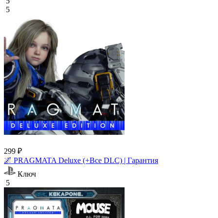
5
5
299 ₽
🌌 PRAGMATA Deluxe (+Все DLC) | Гарантия
Ключ
5