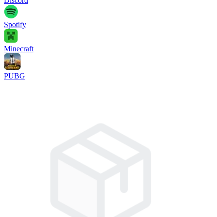
Discord
Spotify
Minecraft
PUBG