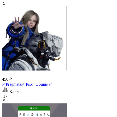
5
450 ₽
✅Pragmata✅ Ps5✅Общий✅
Ключ
17
5