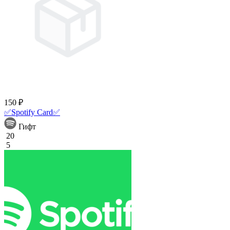
150 ₽
✅Spotify Card✅
Гифт
20
5