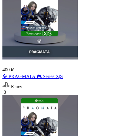
400 ₽
💎 PRAGMATA 🎮 Series X|S
Ключ
0