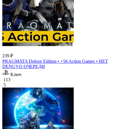
239 ₽
PRAGMATA Deluxe Edition • +56 Action Games • НЕТ
DENUVO ОЧЕРЕДИ
Ключ
113
5