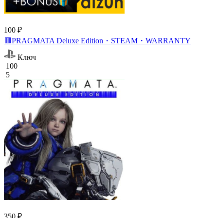
100 ₽
🟥PRAGMATA Deluxe Edition・STEAM・WARRANTY
Ключ
100
5
350 ₽