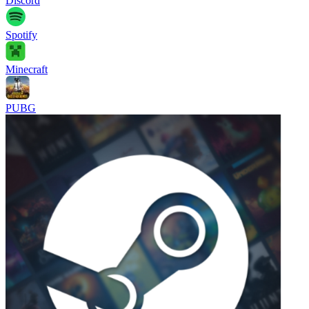
Discord
Spotify
Minecraft
PUBG