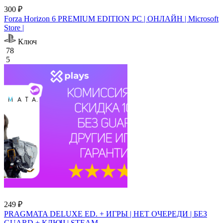
300 ₽
Forza Horizon 6 PREMIUM EDITION PC | ОНЛАЙН | Microsoft
Store |
Ключ
78
5
249 ₽
PRAGMATA DELUXE ED. + ИГРЫ | НЕТ ОЧЕРЕДИ | БЕЗ
GUARD + КЛЮЧ | STEAM