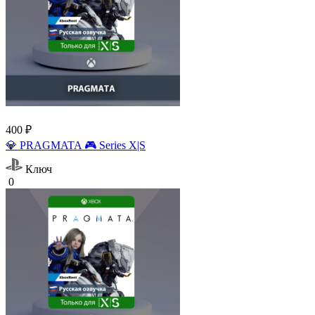
400 ₽
💎 PRAGMATA 🎮 Series X|S
Ключ
0