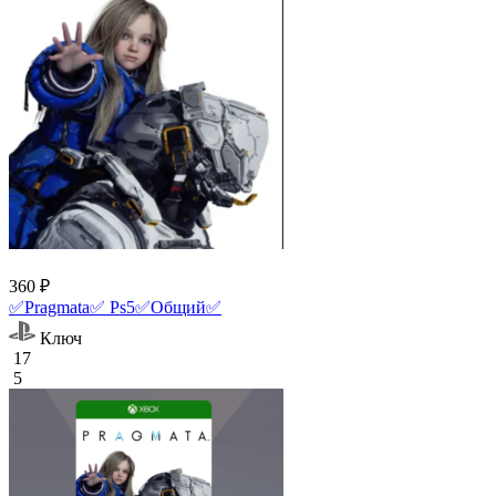
360 ₽
✅Pragmata✅ Ps5✅Общий✅
Ключ
17
5