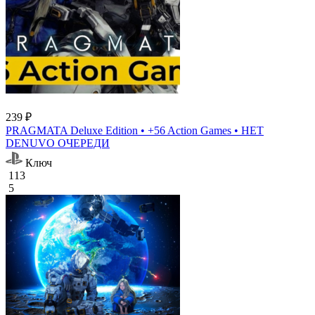
239 ₽
PRAGMATA Deluxe Edition • +56 Action Games • НЕТ
DENUVO ОЧЕРЕДИ
Ключ
113
5