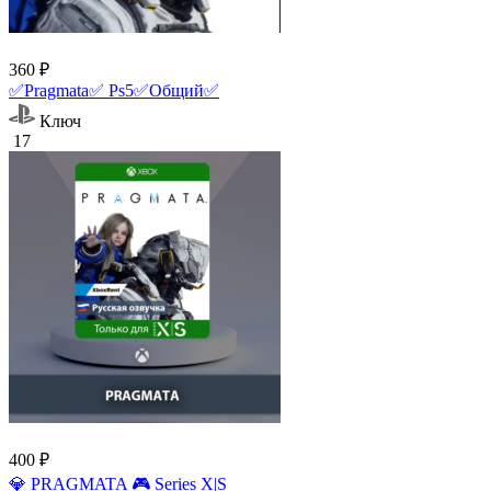
360 ₽
✅Pragmata✅ Ps5✅Общий✅
Ключ
17
400 ₽
💎 PRAGMATA 🎮 Series X|S