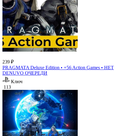
239 ₽
PRAGMATA Deluxe Edition • +56 Action Games • НЕТ
DENUVO ОЧЕРЕДИ
Ключ
113