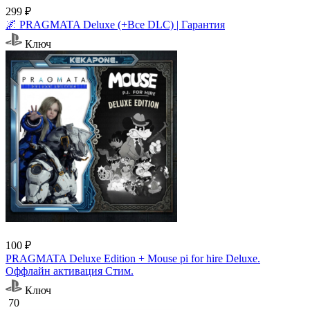
299 ₽
🌌 PRAGMATA Deluxe (+Все DLC) | Гарантия
Ключ
100 ₽
PRAGMATA Deluxe Edition + Mouse pi for hire Deluxe.
Оффлайн активация Cтим.
Ключ
70