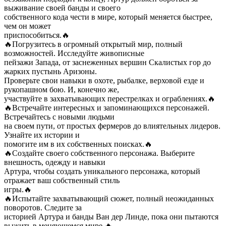
выживание своей банды и своего
собственного кода чести в мире, который меняется быстрее,
чем он может
приспособиться.🔥
🔥Погрузитесь в огромный открытый мир, полный
возможностей. Исследуйте живописные
пейзажи Запада, от заснеженных вершин Скалистых гор до
жарких пустынь Аризоны.
Проверьте свои навыки в охоте, рыбалке, верховой езде и
рукопашном бою. И, конечно же,
участвуйте в захватывающих перестрелках и ограблениях.🔥
🔥Встречайте интересных и запоминающихся персонажей.
Встречайтесь с новыми людьми
на своем пути, от простых фермеров до влиятельных лидеров.
Узнайте их истории и
помогите им в их собственных поисках.🔥
🔥Создайте своего собственного персонажа. Выберите
внешность, одежду и навыки
Артура, чтобы создать уникального персонажа, который
отражает ваш собственный стиль
игры.🔥
🔥Испытайте захватывающий сюжет, полный неожиданных
поворотов. Следите за
историей Артура и банды Ван дер Линде, пока они пытаются
выжить в меняющемся мире.🔥