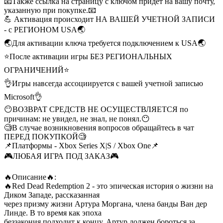
📧Также ссылка на страницу с ключом придёт на вашу почту,
указанную при покупке.📧
💪 Активация происходит НА ВАШЕЙ УЧЕТНОЙ ЗАПИСИ
- с РЕГИОНОМ USA🌏
🌏Для активации ключа требуется подключением к USA🌏
⭐️После активации игры БЕЗ РЕГИОНАЛЬНЫХ
ОГРАНИЧЕНИЙ⭐️
👌Игры навсегда ассоциируется с вашей учетной записью
Microsoft👌
😶ВОЗВРАТ СРЕДСТВ НЕ ОСУЩЕСТВЛЯЕТСЯ по
причинам: не увидел, не знал, не понял.😶
🧐В случае возникновения вопросов обращайтесь в чат
ПЕРЕД ПОКУПКОЙ🧐
📌Платформы - Xbox Series X|S / Xbox One📌
🎮ЛЮБАЯ ИГРА ПОД ЗАКАЗ🎮
🔥Описание🔥:
🔥Red Dead Redemption 2 - это эпическая история о жизни на
Диком Западе, рассказанная
через призму жизни Артура Моргана, члена банды Ван дер
Линде. В то время как эпоха
беззакония подходит к концу, Артур должен бороться за