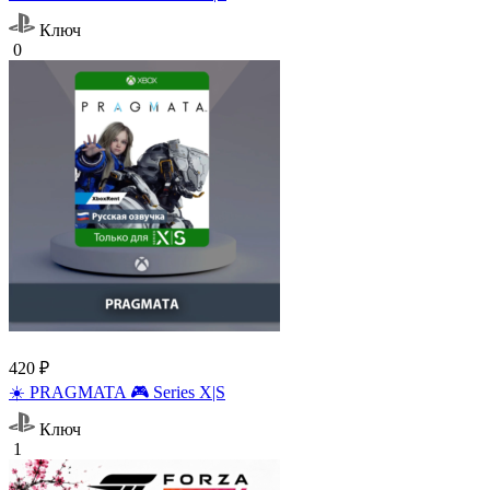
Ключ
0
420 ₽
☀️ PRAGMATA 🎮 Series X|S
Ключ
1