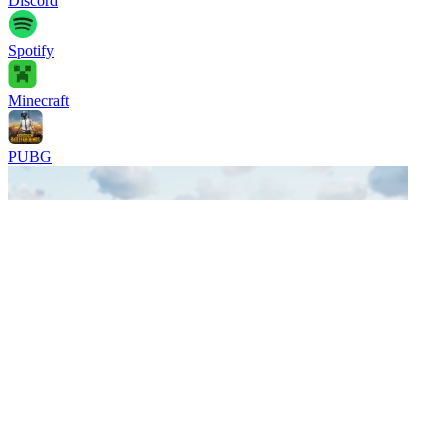
Discord
Spotify
Minecraft
PUBG