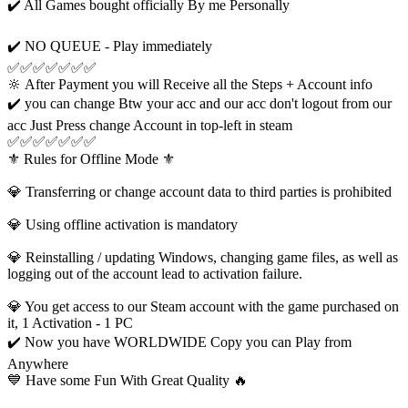
✔️ All Games bought officially By me Personally
✔️ NO QUEUE - Play immediately
✅✅✅✅✅✅✅
🔆 After Payment you will Receive all the Steps + Account info
✔️ you can change Btw your acc and our acc don't logout from our
acc Just Press change Account in top-left in steam
✅✅✅✅✅✅✅
⚜️ Rules for Offline Mode ⚜️
💎 Transferring or change account data to third parties is prohibited
💎 Using offline activation is mandatory
💎 Reinstalling / updating Windows, changing game files, as well as
logging out of the account lead to activation failure.
💎 You get access to our Steam account with the game purchased on
it, 1 Activation - 1 PC
✔️ Now you have WORLDWIDE Copy you can Play from
Anywhere
💙 Have some Fun With Great Quality 🔥