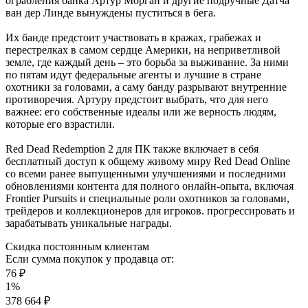
ограбления банка Артур Морган и другие подручные Датча
ван дер Линде вынуждены пуститься в бега.
Их банде предстоит участвовать в кражах, грабежах и
перестрелках в самом сердце Америки, на неприветливой
земле, где каждый день – это борьба за выживание. За ними
по пятам идут федеральные агенты и лучшие в стране
охотники за головами, а саму банду разрывают внутренние
противоречия. Артуру предстоит выбрать, что для него
важнее: его собственные идеалы или же верность людям,
которые его взрастили.
Red Dead Redemption 2 для ПК также включает в себя
бесплатный доступ к общему живому миру Red Dead Online
со всеми ранее выпущенными улучшениями и последними
обновлениями контента для полного онлайн-опыта, включая
Frontier Pursuits и специальные роли охотников за головами,
трейдеров и коллекционеров для игроков. прогрессировать и
зарабатывать уникальные награды.
Скидка постоянным клиентам
Если сумма покупок у продавца от:
76 ₽
1%
378 664 ₽