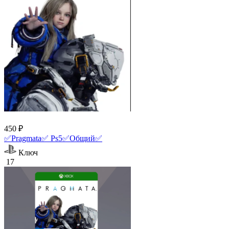
450 ₽
✅Pragmata✅ Ps5✅Общий✅
Ключ
17