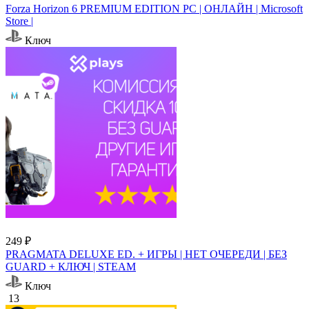
Forza Horizon 6 PREMIUM EDITION PC | ОНЛАЙН | Microsoft
Store |
Ключ
249 ₽
PRAGMATA DELUXE ED. + ИГРЫ | НЕТ ОЧЕРЕДИ | БЕЗ
GUARD + КЛЮЧ | STEAM
Ключ
13