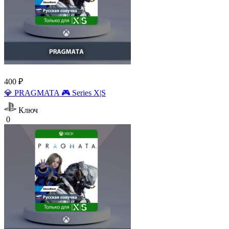
400 ₽
💎 PRAGMATA 🎮 Series X|S
Ключ
0