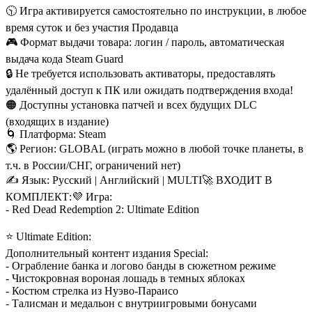
🕥 Игра активируется самостоятельно по инструкции, в любое
время суток и без участия Продавца
🎮 Формат выдачи товара: логин / пароль, автоматическая
выдача кода Steam Guard
🔒 Не требуется использовать активаторы, предоставлять
удалённый доступ к ПК или ожидать подтверждения входа!
🟠 Доступны установка патчей и всех будущих DLC
(входящих в издание)
🌀 Платформа: Steam
🌎 Регион: GLOBAL (играть можно в любой точке планеты, в
т.ч. в России/СНГ, ограничений нет)
✍ Язык: Русский | Английский | MULTI
🚀 ВХОДИТ В
КОМПЛЕКТ:
💜 Игра:
- Red Dead Redemption 2: Ultimate Edition
⭐ Ultimate Edition:
Дополнительный контент издания Special:
- Ограбление банка и логово банды в сюжетном режиме
- Чистокровная вороная лошадь в темных яблоках
- Костюм стрелка из Нуэво-Параисо
- Талисман и медальон с внутриигровыми бонусами