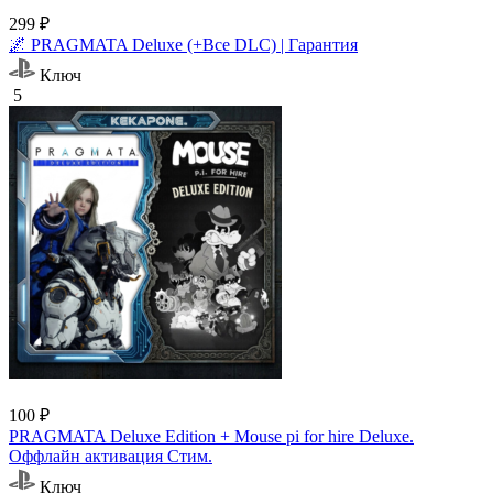
299 ₽
🌌 PRAGMATA Deluxe (+Все DLC) | Гарантия
Ключ
5
100 ₽
PRAGMATA Deluxe Edition + Mouse pi for hire Deluxe.
Оффлайн активация Cтим.
Ключ