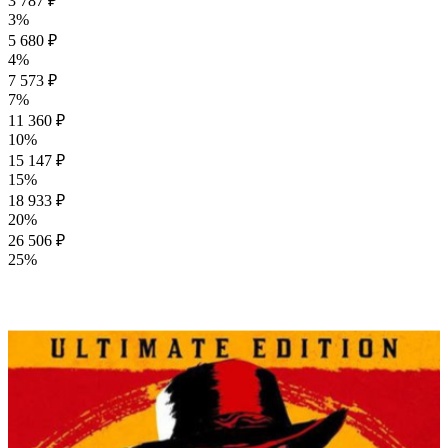
3 787 ₽
3%
5 680 ₽
4%
7 573 ₽
7%
11 360 ₽
10%
15 147 ₽
15%
18 933 ₽
20%
26 506 ₽
25%