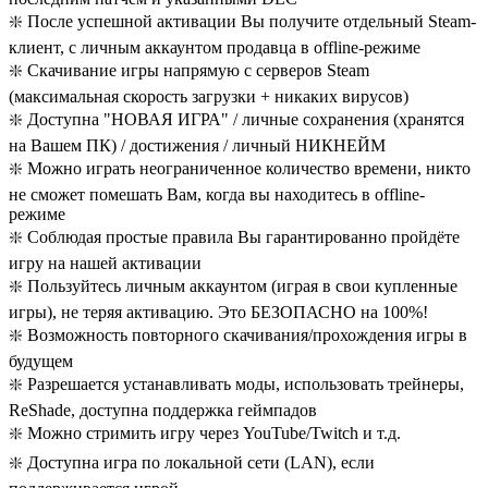
❇️ После успешной активации Вы получите отдельный Steam-
клиент, с личным аккаунтом продавца в offline-режиме
❇️ Скачивание игры напрямую с серверов Steam
(максимальная скорость загрузки + никаких вирусов)
❇️ Доступна "НОВАЯ ИГРА" / личные сохранения (хранятся
на Вашем ПК) / достижения / личный НИКНЕЙМ
❇️ Можно играть неограниченное количество времени, никто
не сможет помешать Вам, когда вы находитесь в offline-
режиме
❇️ Соблюдая простые правила Вы гарантированно пройдёте
игру на нашей активации
❇️ Пользуйтесь личным аккаунтом (играя в свои купленные
игры), не теряя активацию. Это БЕЗОПАСНО на 100%!
❇️ Возможность повторного скачивания/прохождения игры в
будущем
❇️ Разрешается устанавливать моды, использовать трейнеры,
ReShade, доступна поддержка геймпадов
❇️ Можно стримить игру через YouTube/Twitch и т.д.
❇️ Доступна игра по локальной сети (LAN), если