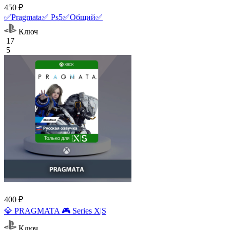
450 ₽
✅Pragmata✅ Ps5✅Общий✅
Ключ
17
5
400 ₽
💎 PRAGMATA 🎮 Series X|S
Ключ