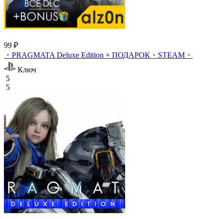
99 ₽
・PRAGMATA Deluxe Edition + ПОДАРОК・STEAM・
Ключ
5
5