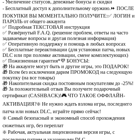
- Увеличение статусов, денежные бонусы и скидки
- Бесплатный доступ к дополнительному оружию.
⏩ ПОСЛЕ
ПОКУПКИ ВЫ МОМЕНТАЛЬНО ПОЛУЧИТЕ:
✅ ЛОГИН и
ПАРОЛЬ от общего аккаунта
✅ Подробная ТЕКСТОВАЯ инструкция
✅ Развёрнутый F.A.Q. (решение проблем, ответы на часто
задаваемые вопросы и другая полезная информация)
✅ Оперативную поддержку и помощь в любых вопросах
✅ Бесплатные переактивации (для установки патча, новых
DLC или при поломке активации, смене комплектующих)
✅ Пожизненная гарантия*
💜 БОНУСЫ:
🎁 На аккаунте могут быть и другие игры, это ПОДАРОК!
🎁 Всем без исключения дарим ПРОМОКОД на следующую
покупку (на все товары)
🎁 Накопительная скидка постоянным покупателям до -25%!
🎁 За положительный отзыв Вы получите подарочный
сертификат (CASHBACK)!
🎮 ЧТО ТАКОЕ ОФФЛАЙН-
АКТИВАЦИЯ?
❇️ Не нужно ждать взлома игры, последнего
патча или новых DLC, играйте прямо сейчас!
❇️ Самый безопасный и экономный способ прохождения
сюжетных игр, без переплат
❇️ Рабочая, актуальная лицензионная версия игры, с
последним патчем и указанными DLC