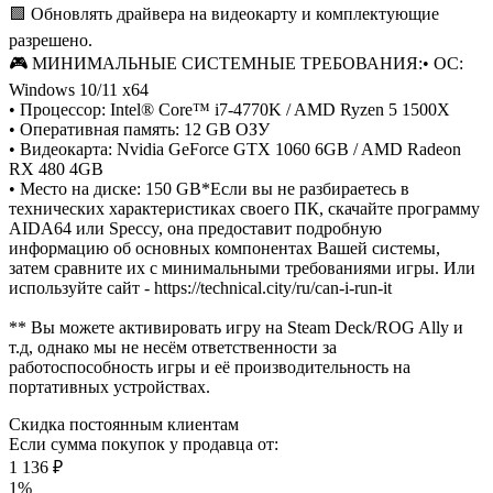
🟩 Обновлять драйвера на видеокарту и комплектующие
разрешено.
🎮 МИНИМАЛЬНЫЕ СИСТЕМНЫЕ ТРЕБОВАНИЯ:
• ОС:
Windows 10/11 x64
• Процессор: Intel® Core™ i7-4770K / AMD Ryzen 5 1500X
• Оперативная память: 12 GB ОЗУ
• Видеокарта: Nvidia GeForce GTX 1060 6GB / AMD Radeon
RX 480 4GB
• Место на диске: 150 GB
*Если вы не разбираетесь в
технических характеристиках своего ПК, скачайте программу
AIDA64 или Speccy, она предоставит подробную
информацию об основных компонентах Вашей системы,
затем сравните их с минимальными требованиями игры. Или
используйте сайт - https://technical.city/ru/can-i-run-it
** Вы можете активировать игру на Steam Deck/ROG Ally и
т.д, однако мы не несём ответственности за
работоспособность игры и её производительность на
портативных устройствах.
Скидка постоянным клиентам
Если сумма покупок у продавца от:
1 136 ₽
1%