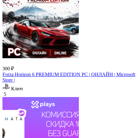
300 ₽
Forza Horizon 6 PREMIUM EDITION PC | ОНЛАЙН | Microsoft
Store |
Ключ
5