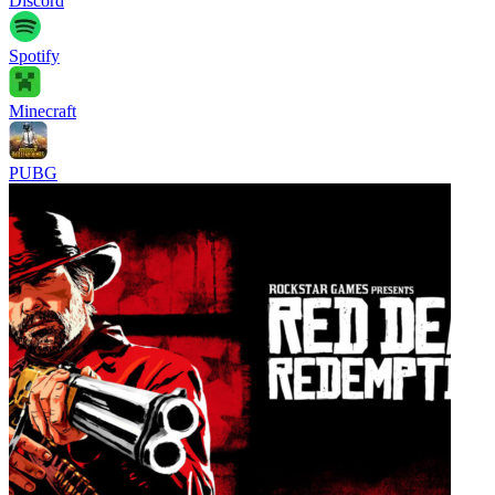
Discord
Spotify
Minecraft
PUBG