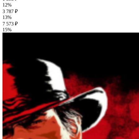
12%
3 787 ₽
13%
7 573 ₽
15%