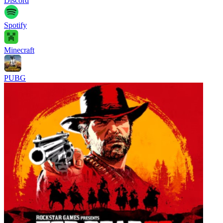
Discord
Spotify
Minecraft
PUBG