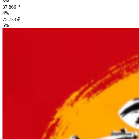
3%
37 866 ₽
4%
75 733 ₽
5%