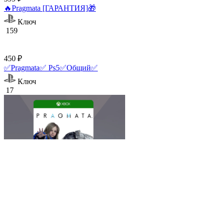
🔥Pragmata [ГАРАНТИЯ]🎁
Ключ
159
450 ₽
✅Pragmata✅ Ps5✅Общий✅
Ключ
17