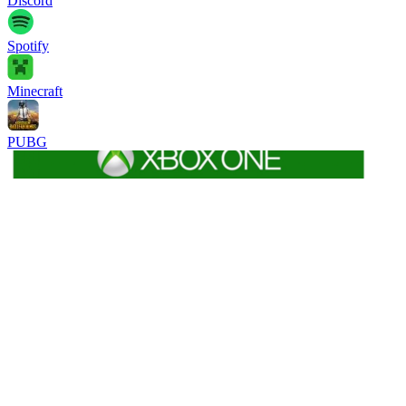
Discord
Spotify
Minecraft
PUBG