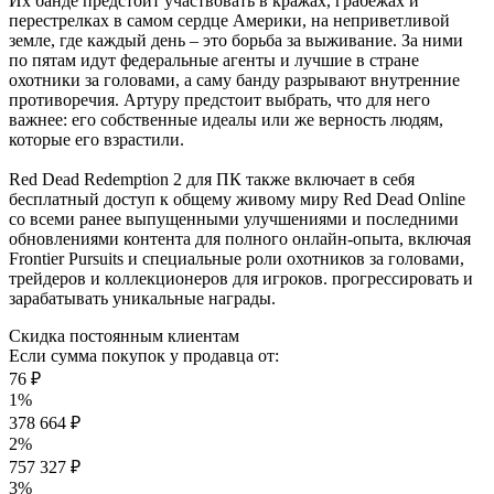
Их банде предстоит участвовать в кражах, грабежах и
перестрелках в самом сердце Америки, на неприветливой
земле, где каждый день – это борьба за выживание. За ними
по пятам идут федеральные агенты и лучшие в стране
охотники за головами, а саму банду разрывают внутренние
противоречия. Артуру предстоит выбрать, что для него
важнее: его собственные идеалы или же верность людям,
которые его взрастили.
Red Dead Redemption 2 для ПК также включает в себя
бесплатный доступ к общему живому миру Red Dead Online
со всеми ранее выпущенными улучшениями и последними
обновлениями контента для полного онлайн-опыта, включая
Frontier Pursuits и специальные роли охотников за головами,
трейдеров и коллекционеров для игроков. прогрессировать и
зарабатывать уникальные награды.
Скидка постоянным клиентам
Если сумма покупок у продавца от:
76 ₽
1%
378 664 ₽
2%
757 327 ₽
3%