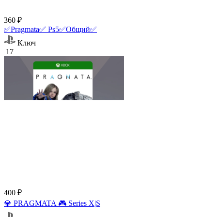
360 ₽
✅Pragmata✅ Ps5✅Общий✅
Ключ
17
400 ₽
💎 PRAGMATA 🎮 Series X|S