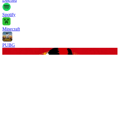
Discord
Spotify
Minecraft
PUBG