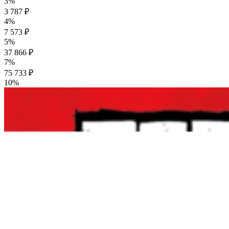
3%
3 787 ₽
4%
7 573 ₽
5%
37 866 ₽
7%
75 733 ₽
10%