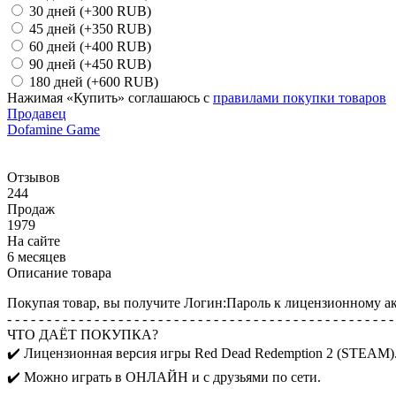
30 дней
(+300 RUB)
45 дней
(+350 RUB)
60 дней
(+400 RUB)
90 дней
(+450 RUB)
180 дней
(+600 RUB)
Нажимая «Купить» соглашаюсь с
правилами покупки товаров
Продавец
Dofamine Game
Отзывов
244
Продаж
1979
На сайте
6 месяцев
Описание товара
Покупая товар, вы получите Логин:Пароль к лицензионному ак
- - - - - - - - - - - - - - - - - - - - - - - - - - - - - - - - - - - - - - - - - - - - - - - - -
ЧТО ДАЁТ ПОКУПКА?
✔️ Лицензионная версия игры Red Dead Redemption 2 (STEAM)
✔️ Можно играть в ОНЛАЙН и с друзьями по сети.