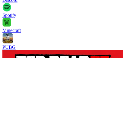
Discord
Spotify
Minecraft
PUBG