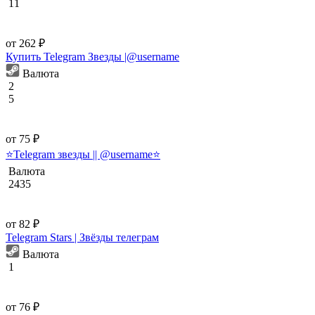
11
от 262 ₽
Купить Telegram Звезды |@username
Валюта
2
5
от 75 ₽
⭐️Telegram звезды || @username⭐️
Валюта
2435
от 82 ₽
Telegram Stars | Звёзды телеграм
Валюта
1
от 76 ₽