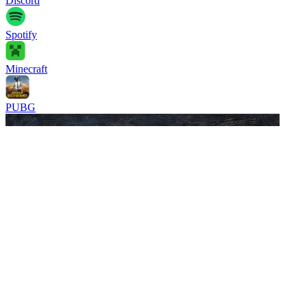
Discord
Spotify
Minecraft
PUBG