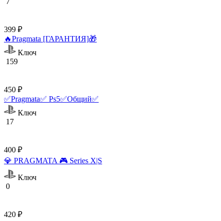
7
399 ₽
🔥Pragmata [ГАРАНТИЯ]🎁
Ключ
159
450 ₽
✅Pragmata✅ Ps5✅Общий✅
Ключ
17
400 ₽
💎 PRAGMATA 🎮 Series X|S
Ключ
0
420 ₽