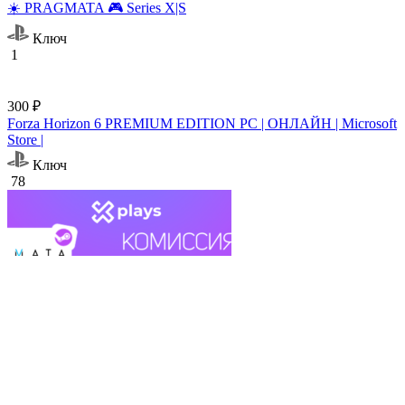
☀️ PRAGMATA 🎮 Series X|S
Ключ
1
300 ₽
Forza Horizon 6 PREMIUM EDITION PC | ОНЛАЙН | Microsoft
Store |
Ключ
78