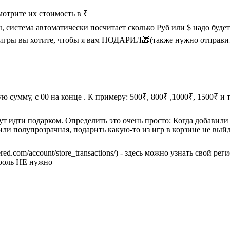
смотрите их стоимость в ₹
, система автоматически посчитает сколько Руб или $ надо будет
ие игры вы хотите, чтобы я вам ПОДАРИЛ🎁(также нужно отправи
сумму, c 00 на конце . К примеру: 500₹, 800₹ ,1000₹, 1500₹ и 
т идти подарком. Определить это очень просто: Когда добавили 
 или полупрозрачная, подарить какую-то из игр в корзине не вый
ed.com/account/store_transactions/) - здесь можно узнать свой рег
ароль НЕ нужно