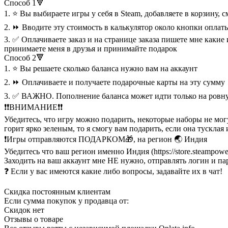
Способ 1🔻
1. ⭐ Вы выбираете игры у себя в Steam, добавляете в корзину, 
2. ⏩ Вводите эту стоимость в калькулятор около кнопки оплаты
3. ✅ Оплачиваете заказ и на странице заказа пишете мне как
принимаете меня в друзья и принимайте подарок
Способ 2🔻
1. ⭐ Вы решаете сколько баланса нужно вам на аккаунт
2. ⏩ Оплачиваете и получаете подарочные карты на эту сумму
3. ✅ ВАЖНО. Пополнение баланса может идти только на ровную 
❗❗ВНИМАНИЕ❗❗
Убедитесь, что игру можно подарить, некоторые наборы не могу
горит ярко зеленым, то я смогу вам подарить, если она тусклая
❗Игры отправляются ПОДАРКОМ🎁, на регион 🌏 Индия
Убедитесь что ваш регион именно Индия (https://store.steampower
Заходить на ваш аккаунт мне НЕ нужно, отправлять логин и п
❓ Если у вас имеются какие либо вопросы, задавайте их в чат!
Скидка постоянным клиентам
Если сумма покупок у продавца от:
Скидок нет
Отзывы о товаре