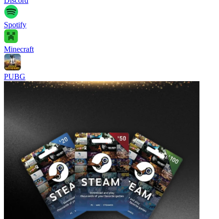
Discord
Spotify
Minecraft
PUBG