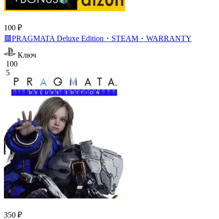
100 ₽
🟥PRAGMATA Deluxe Edition・STEAM・WARRANTY
Ключ
100
5
350 ₽