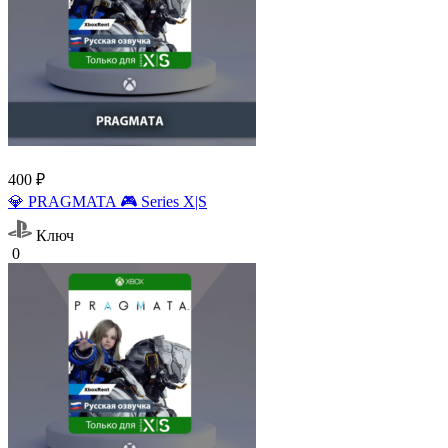
400 ₽
💎 PRAGMATA 🎮 Series X|S
Ключ
0