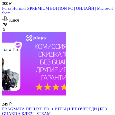
300 ₽
Forza Horizon 6 PREMIUM EDITION PC | ОНЛАЙН | Microsoft
Store |
Ключ
78
5
249 ₽
PRAGMATA DELUXE ED. + ИГРЫ | НЕТ ОЧЕРЕДИ | БЕЗ
GUARD + КЛЮЧ | STEAM