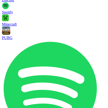
Discord
Spotify
Minecraft
PUBG