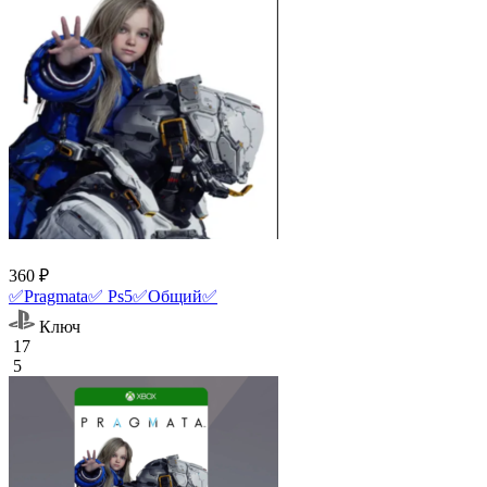
360 ₽
✅Pragmata✅ Ps5✅Общий✅
Ключ
17
5