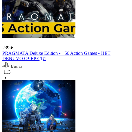
239 ₽
PRAGMATA Deluxe Edition • +56 Action Games • НЕТ
DENUVO ОЧЕРЕДИ
Ключ
113
5