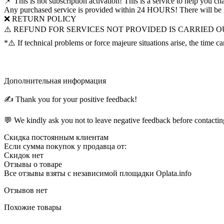
📌 This is not subscription activation! This is a service to help you c
Any purchased service is provided within 24 HOURS! There w
❌ RETURN POLICY
⚠️ REFUND FOR SERVICES NOT PROVIDED IS CARRIED O
*⚠️ If technical problems or force majeure situations arise, the time c
Дополнительная информация
✍ Thank you for your positive feedback!
💬 We kindly ask you not to leave negative feedback before contacting
Скидка постоянным клиентам
Если сумма покупок у продавца от:
Скидок нет
Отзывы о товаре
Все отзывы взяты с независимой площадки Oplata.info
Отзывов нет
Похожие товары