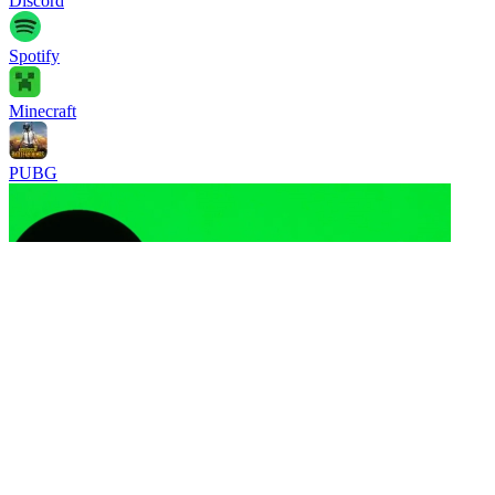
Discord
Spotify
Minecraft
PUBG