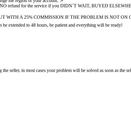
hange the region of your account. 📌
ill be NO refund for the service if you DIDN´T WAIT, BUYED E
UT WITH A 25% COMMISSION IF THE PROBLEM IS NOT ON 
an be extended to 48 hours, be patient and everything will be ready!
 the seller, in most cases your problem will be solved as soon as the s