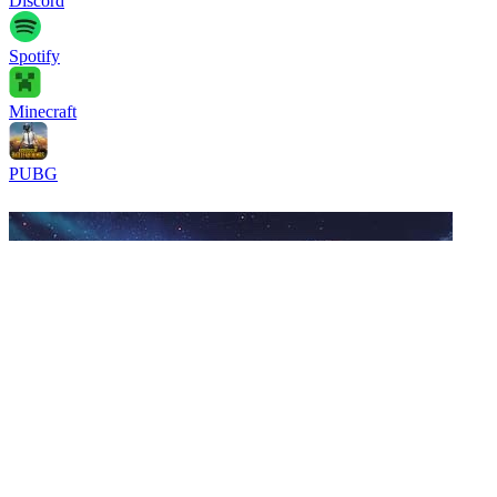
Discord
Spotify
Minecraft
PUBG