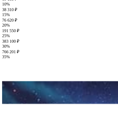
10%
38 310 ₽
15%
76 620 ₽
20%
191 550 ₽
25%
383 100 ₽
30%
766 201 ₽
35%