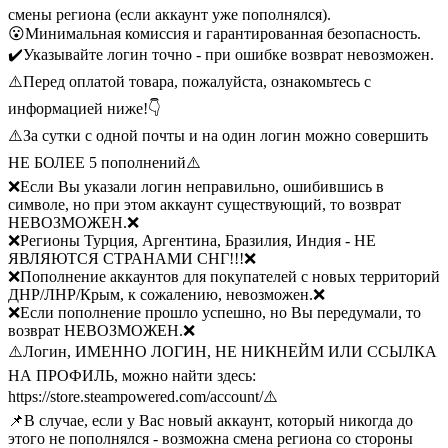
смены региона (если аккаунт уже пополнялся).
😮Минимальная комиссия и гарантированная безопасность.
✔️Указывайте логин точно - при ошибке возврат невозможен.
⚠️Перед оплатой товара, пожалуйста, ознакомьтесь с
информацией ниже!👇
⚠️За сутки с одной почты и на один логин можно совершить
НЕ БОЛЕЕ 5 пополнений⚠️
❌Если Вы указали логин неправильно, ошибившись в
символе, но при этом аккаунт существующий, то возврат
НЕВОЗМОЖЕН.❌
❌Регионы Турция, Аргентина, Бразилия, Индия - НЕ
ЯВЛЯЮТСЯ СТРАНАМИ СНГ!!!❌
❌Пополнение аккаунтов для покупателей с новых территорий
ДНР/ЛНР/Крым, к сожалению, невозможен.❌
❌Если пополнение прошло успешно, но Вы передумали, то
возврат НЕВОЗМОЖЕН.❌
⚠️Логин, ИМЕННО ЛОГИН, НЕ НИКНЕЙМ ИЛИ ССЫЛКА
НА ПРОФИЛЬ, можно найти здесь:
https://store.steampowered.com/account/⚠️
📌В случае, если у Вас новый аккаунт, который никогда до
этого не пополнялся - возможна смена региона со стороны