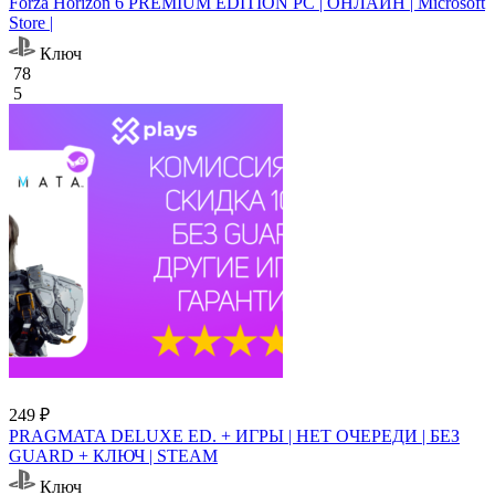
Forza Horizon 6 PREMIUM EDITION PC | ОНЛАЙН | Microsoft
Store |
Ключ
78
5
249 ₽
PRAGMATA DELUXE ED. + ИГРЫ | НЕТ ОЧЕРЕДИ | БЕЗ
GUARD + КЛЮЧ | STEAM
Ключ