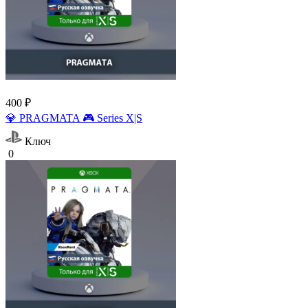
400 ₽
💎 PRAGMATA 🎮 Series X|S
Ключ
0