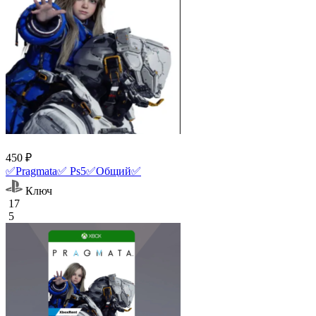
450 ₽
✅Pragmata✅ Ps5✅Общий✅
Ключ
17
5