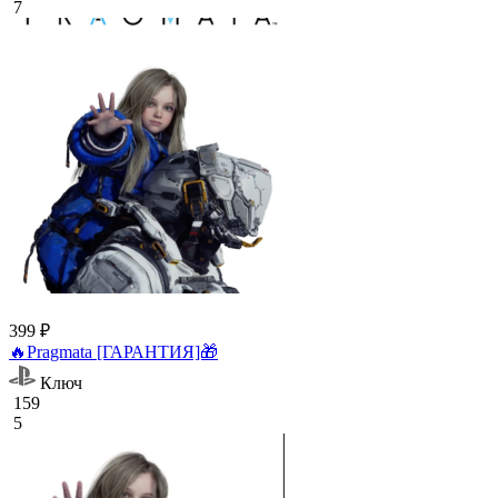
7
399 ₽
🔥Pragmata [ГАРАНТИЯ]🎁
Ключ
159
5