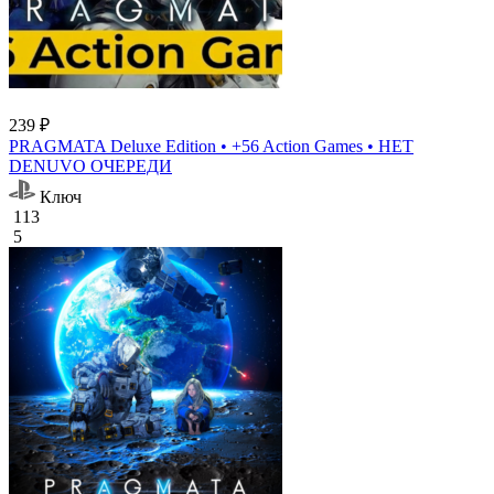
239 ₽
PRAGMATA Deluxe Edition • +56 Action Games • НЕТ
DENUVO ОЧЕРЕДИ
Ключ
113
5