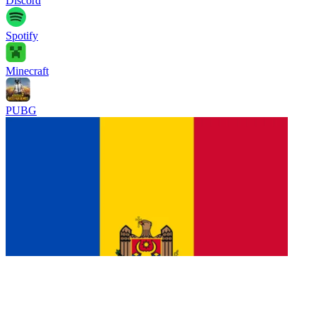
Discord
Spotify
Minecraft
PUBG