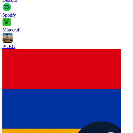
Discord
Spotify
Minecraft
PUBG