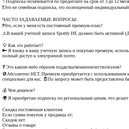
✨Подписка оплачивается по предоплате на срок от 3 до 12 мес
❗Это не семейная подписка, это полноценный индивидуальный 
ЧАСТО ЗАДАВАЕМЫЕ ВОПРОСЫ:
❗Что, если у меня есть постоянный премиум-план?
⚠️В вашей учетной записи Spotify НЕ должно быть активно
💡 Как это работает?
🔑 Я вхожу в вашу учетную запись и покупаю премиум, использ
полный доступ к электронной почте.
❓ Это каким-либо образом подделка/мошенничество/взлом?
🚫Абсолютно НЕТ. Премиум приобретается с использованием мо
специально для вас. 🧾По запросу может быть предоставлена ​​б
💰 Чем дешевле?
🌍 Я приобретаю подписку по региональным ценам, что делает 
Скидка постоянным клиентам
Если сумма покупок у продавца от:
Скидок нет
Отзывы о товаре