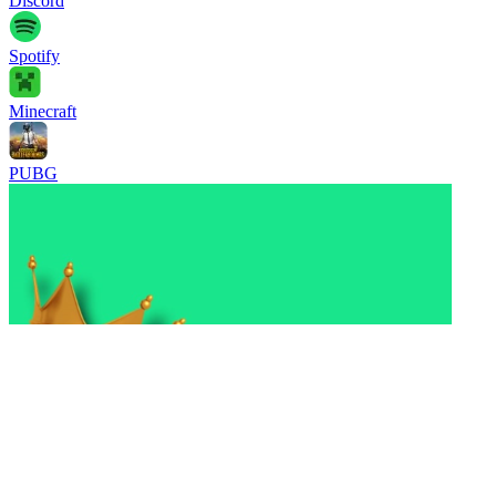
Discord
Spotify
Minecraft
PUBG