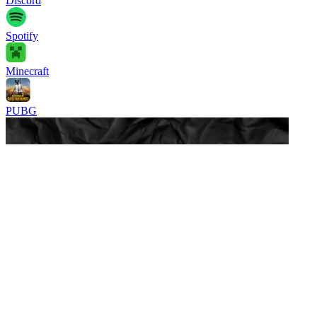
Discord
Spotify
Minecraft
PUBG