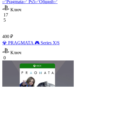
✅Pragmata✅ Ps5✅Общий✅
Ключ
17
5
400 ₽
💎 PRAGMATA 🎮 Series X|S
Ключ
0