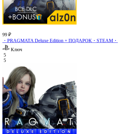
99 ₽
・PRAGMATA Deluxe Edition + ПОДАРОК・STEAM・
Ключ
5
5