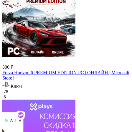
300 ₽
Forza Horizon 6 PREMIUM EDITION PC | ОНЛАЙН | Microsoft
Store |
Ключ
78
5