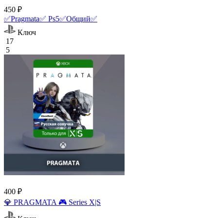
450 ₽
✅Pragmata✅ Ps5✅Общий✅
Ключ
17
5
400 ₽
💎 PRAGMATA 🎮 Series X|S