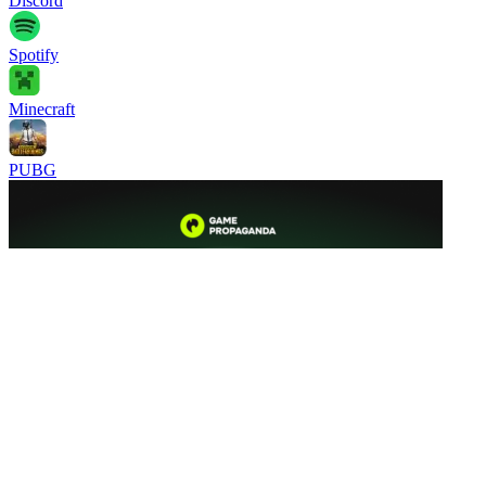
Discord
Spotify
Minecraft
PUBG