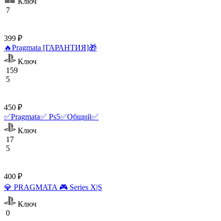
Ключ
7
399 ₽
🔥Pragmata [ГАРАНТИЯ]🎁
Ключ
159
5
450 ₽
✅Pragmata✅ Ps5✅Общий✅
Ключ
17
5
400 ₽
💎 PRAGMATA 🎮 Series X|S
Ключ
0