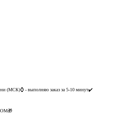
мени (МСК)⌚ - выполняю заказ за 5-10 минут✔️
КОМ🎁