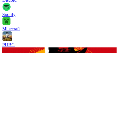
Discord
Spotify
Minecraft
PUBG