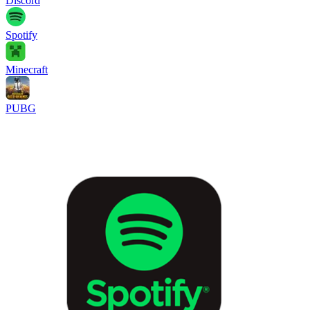
Discord
Spotify
Minecraft
PUBG