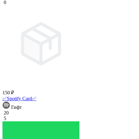
0
150 ₽
✅Spotify Card✅
Гифт
20
5