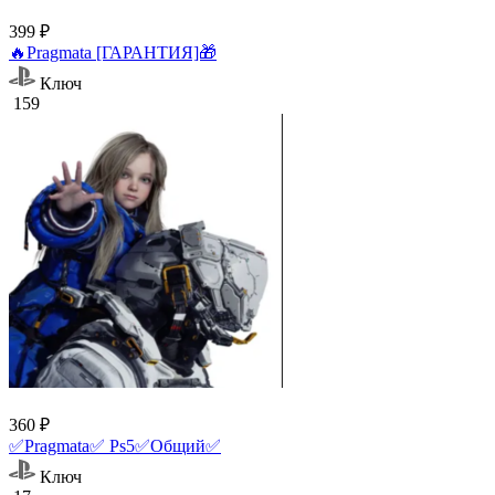
399 ₽
🔥Pragmata [ГАРАНТИЯ]🎁
Ключ
159
360 ₽
✅Pragmata✅ Ps5✅Общий✅
Ключ