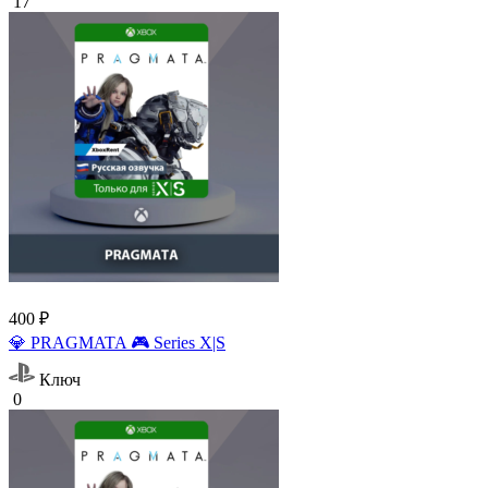
17
400 ₽
💎 PRAGMATA 🎮 Series X|S
Ключ
0