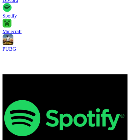
Discord
Spotify
Minecraft
PUBG