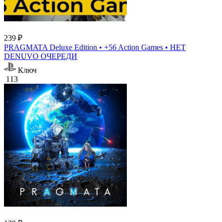
239 ₽
PRAGMATA Deluxe Edition • +56 Action Games • НЕТ
DENUVO ОЧЕРЕДИ
Ключ
113