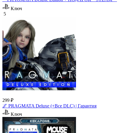
Ключ
5
299 ₽
🌌 PRAGMATA Deluxe (+Все DLC) | Гарантия
Ключ