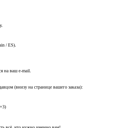
у.
n / ES).
 на ваш e-mail.
вцом (внизу на странице вашего заказа):
+3)
ть всё, что нужно именно вам!