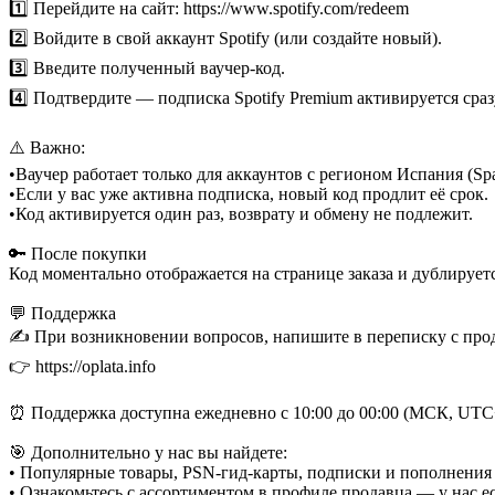
1️⃣ Перейдите на сайт: https://www.spotify.com/redeem
2️⃣ Войдите в свой аккаунт Spotify (или создайте новый).
3️⃣ Введите полученный ваучер-код.
4️⃣ Подтвердите — подписка Spotify Premium активируется сраз
⚠️ Важно:
•Ваучер работает только для аккаунтов с регионом Испания (Spai
•Если у вас уже активна подписка, новый код продлит её срок.
•Код активируется один раз, возврату и обмену не подлежит.
🔑 После покупки
Код моментально отображается на странице заказа и дублируется
💬 Поддержка
✍️ При возникновении вопросов, напишите в переписку с прода
👉 https://oplata.info
⏰ Поддержка доступна ежедневно с 10:00 до 00:00 (МСК, UTC
🎯 Дополнительно у нас вы найдете:
• Популярные товары, PSN-гид-карты, подписки и пополнения
• Ознакомьтесь с ассортиментом в профиле продавца — у нас ес