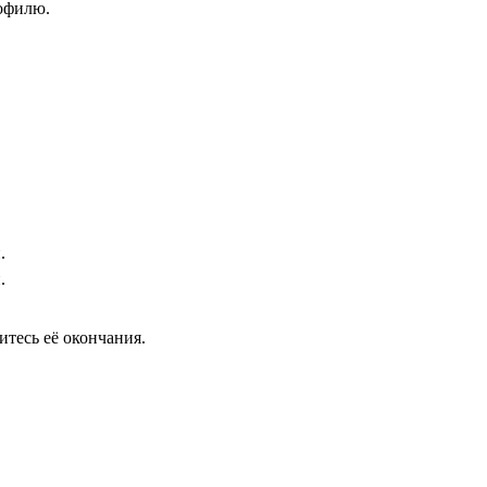
рофилю.
.
.
тесь её окончания.