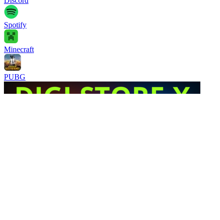
Discord
Spotify
Minecraft
PUBG