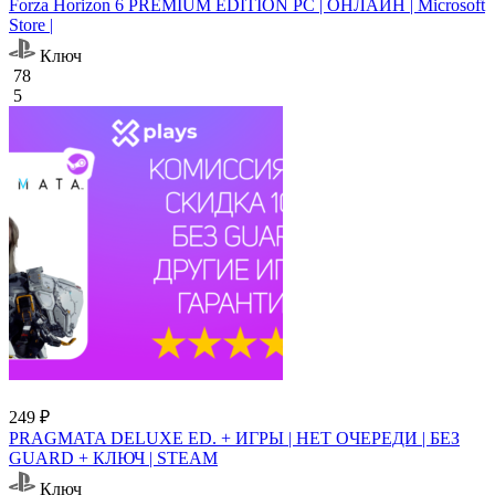
Forza Horizon 6 PREMIUM EDITION PC | ОНЛАЙН | Microsoft
Store |
Ключ
78
5
249 ₽
PRAGMATA DELUXE ED. + ИГРЫ | НЕТ ОЧЕРЕДИ | БЕЗ
GUARD + КЛЮЧ | STEAM
Ключ