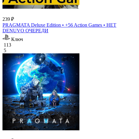
239 ₽
PRAGMATA Deluxe Edition • +56 Action Games • НЕТ
DENUVO ОЧЕРЕДИ
Ключ
113
5