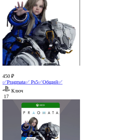
450 ₽
✅Pragmata✅ Ps5✅Общий✅
Ключ
17