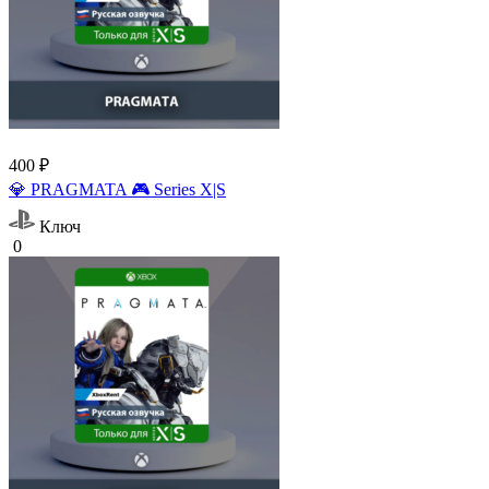
400 ₽
💎 PRAGMATA 🎮 Series X|S
Ключ
0