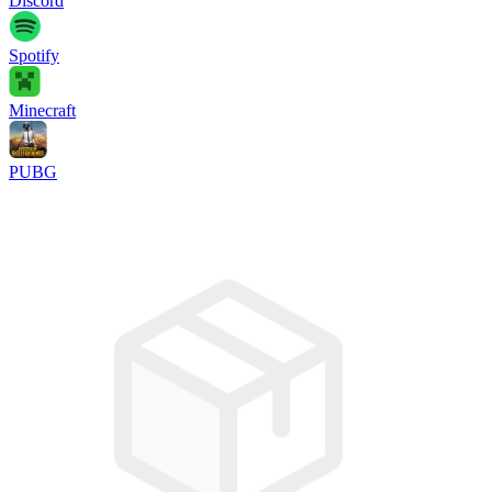
Discord
Spotify
Minecraft
PUBG