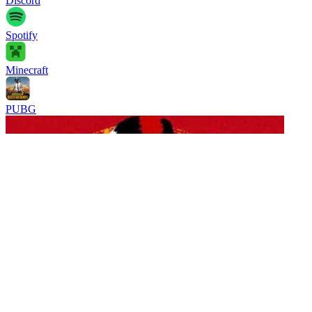
Discord
Spotify
Minecraft
PUBG