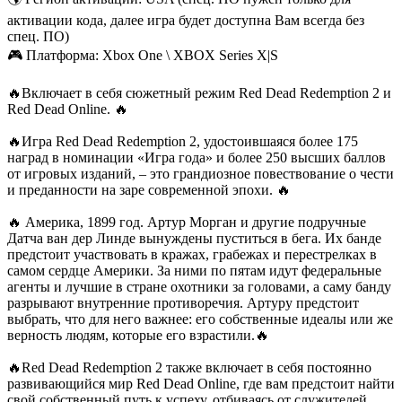
активации кода, далее игра будет доступна Вам всегда без
спец. ПО)
🎮 Платформа: Xbox One \ XBOX Series X|S
🔥Включает в себя сюжетный режим Red Dead Redemption 2 и
Red Dead Online. 🔥
🔥Игра Red Dead Redemption 2, удостоившаяся более 175
наград в номинации «Игра года» и более 250 высших баллов
от игровых изданий, – это грандиозное повествование о чести
и преданности на заре современной эпохи. 🔥
🔥 Америка, 1899 год. Артур Морган и другие подручные
Датча ван дер Линде вынуждены пуститься в бега. Их банде
предстоит участвовать в кражах, грабежах и перестрелках в
самом сердце Америки. За ними по пятам идут федеральные
агенты и лучшие в стране охотники за головами, а саму банду
разрывают внутренние противоречия. Артуру предстоит
выбрать, что для него важнее: его собственные идеалы или же
верность людям, которые его взрастили.🔥
🔥Red Dead Redemption 2 также включает в себя постоянно
развивающийся мир Red Dead Online, где вам предстоит найти
свой собственный путь к успеху, отбиваясь от служителей