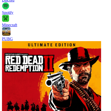
Discord
Spotify
Minecraft
PUBG