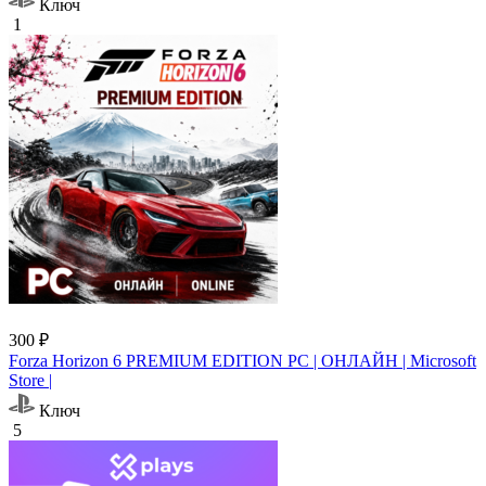
Ключ
1
300 ₽
Forza Horizon 6 PREMIUM EDITION PC | ОНЛАЙН | Microsoft
Store |
Ключ
5