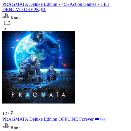
PRAGMATA Deluxe Edition • +56 Action Games • НЕТ
DENUVO ОЧЕРЕДИ
Ключ
113
5
127 ₽
PRAGMATA Deluxe Edition OFFLINE Forever 👑♘✅
Ключ