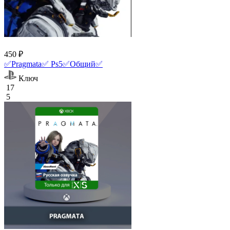
450 ₽
✅Pragmata✅ Ps5✅Общий✅
Ключ
17
5