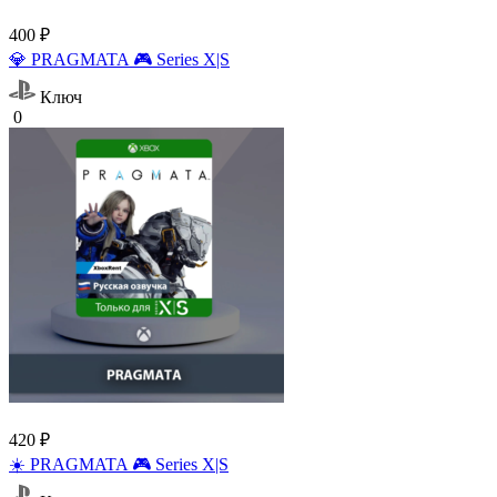
400 ₽
💎 PRAGMATA 🎮 Series X|S
Ключ
0
420 ₽
☀️ PRAGMATA 🎮 Series X|S